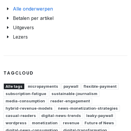
Alle onderwerpen
Betalen per artikel
Uitgevers
Lezers
TAGCLOUD
Alle tags
micropayments
paywall
flexible-payment
subscription-fatigue
sustainable-journalism
media-consumption
reader-engagement
hybrid-revenue-models
news-monetization-strategies
casual-readers
digital-news-trends
leaky-paywall
wordpress
monetization
revenue
Future of News
digital-news-consumption
digital-transformation