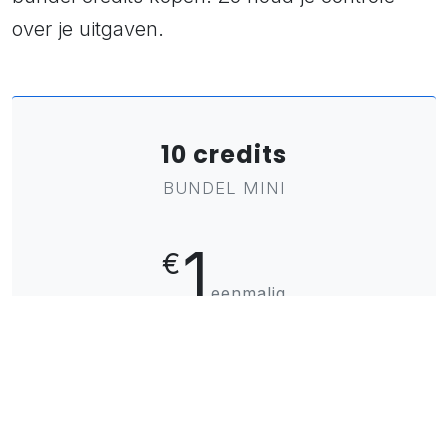
over je uitgaven.
10 credits
BUNDEL MINI
1
€
eenmalig
Slechts € 0,10 per credit!
Flexibel leestegoed