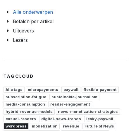
Alle onderwerpen
Betalen per artikel
Uitgevers
Lezers
TAGCLOUD
Alle tags
micropayments
paywall
flexible-payment
subscription-fatigue
sustainable-journalism
media-consumption
reader-engagement
hybrid-revenue-models
news-monetization-strategies
casual-readers
digital-news-trends
leaky-paywall
wordpress
monetization
revenue
Future of News