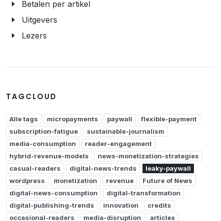
Betalen per artikel
Uitgevers
Lezers
TAGCLOUD
Alle tags
micropayments
paywall
flexible-payment
subscription-fatigue
sustainable-journalism
media-consumption
reader-engagement
hybrid-revenue-models
news-monetization-strategies
casual-readers
digital-news-trends
leaky-paywall
wordpress
monetization
revenue
Future of News
digital-news-consumption
digital-transformation
digital-publishing-trends
innovation
credits
occasional-readers
media-disruption
articles