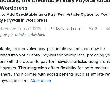
roducing the Creditable Leaky Paywall Add
 Wordpress
to Add Creditable as a Pay-Per-Article Option to Your
ky Paywall in Wordpress
November 12, 2024 15:00
Editorial Team
0
pay-per-article
,
publishers
itable, an innovative pay-per-article system, can now be
grated into your Leaky Paywall for Wordpress, providing y
ers with the option to pay for individual articles using a uni
it system. This integration offers flexibility for both readers
ishers, and it comes with added benefits such as affiliate r
paywall builders.
Mehr lesen