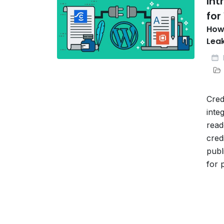
Int
for
How 
Lea
Cred
inte
read
cred
publ
for 