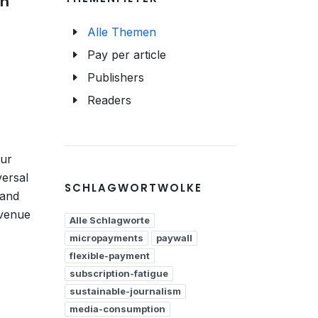
on
Alle Themen
Pay per article
Publishers
Readers
our
versal
SCHLAGWORTWOLKE
 and
evenue
Alle Schlagworte
micropayments
paywall
flexible-payment
subscription-fatigue
sustainable-journalism
media-consumption